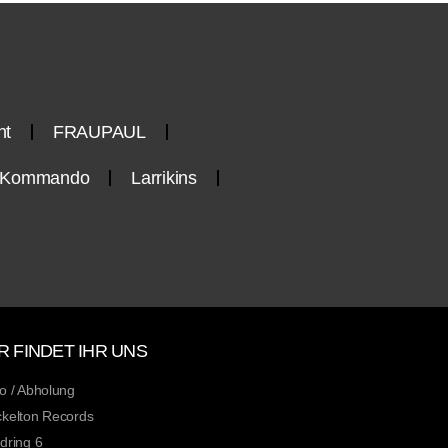
nt
FRAUPAUL
n-Kommando
Larrikins
R FINDET IHR UNS
o / Abholung
kelton Records
dring 6