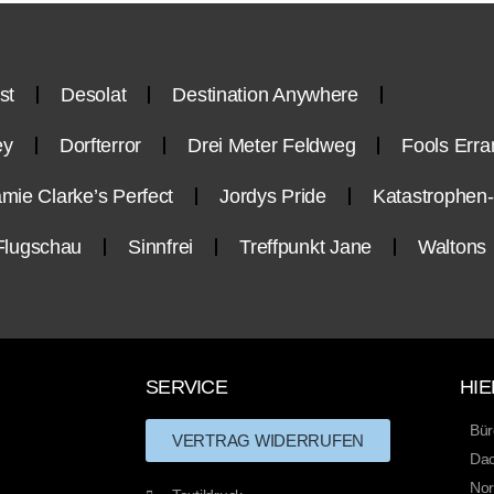
st
Desolat
Destination Anywhere
ey
Dorfterror
Drei Meter Feldweg
Fools Erra
mie Clarke’s Perfect
Jordys Pride
Katastrophe
Flugschau
Sinnfrei
Treffpunkt Jane
Waltons
SERVICE
HIE
Bür
VERTRAG WIDERRUFEN
Dac
Nor