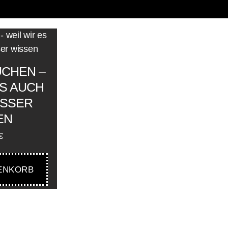
UCHEN –
ES AUCH
ESSER
EN
€
ENKORB