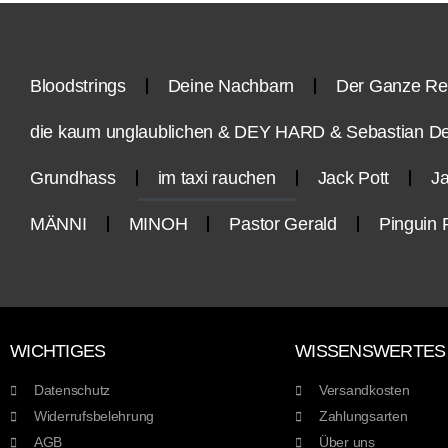
Bloodstrings
Deine Nachbarn
Der Ganze Re
die kaum unglaublichen & DEY HARD & Sebastian D
Grundhass
im taxi rauchen
Jack Pott
Ja
MÄNNI
MINOH
Pastor Gerald
Pinguin 
WICHTIGES
WISSENSWERTES
Datenschutz
Versandkosten
Widerrufsbelehrung
Zahlungsarten
AGB
Über uns