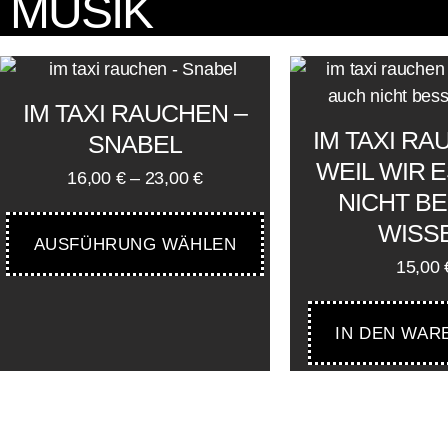
MUSIK
IM TAXI RAUCHEN –
IM TAXI RA
SNABEL
WEIL WIR 
16,00
€
–
23,00
€
NICHT B
WISS
AUSFÜHRUNG WÄHLEN
15,00
IN DEN WAR