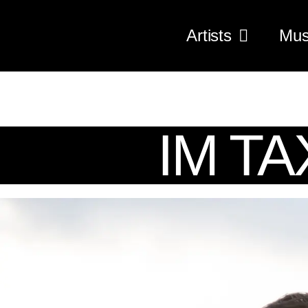
Artists
Mus
IM T