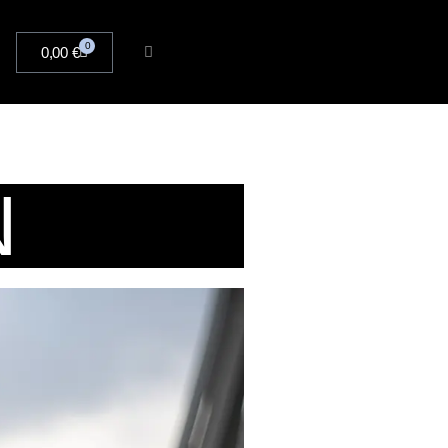
0
0,00
€
N