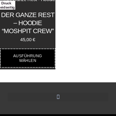
Druck
eidseitig
DER GANZE REST
– HOODIE
“MOSHPIT CREW”
45,00
€
AUSFÜHRUNG
WÄHLEN