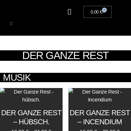
0
0,00
€
Artists
Musik
Merchandise
Tickets
DER GANZE REST
MUSIK
DER GANZE REST
DER GANZE REST
– HÜBSCH.
– INCENDIUM