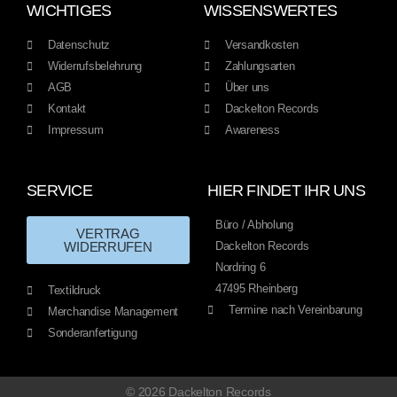
WICHTIGES
WISSENSWERTES
Datenschutz
Versandkosten
Widerrufsbelehrung
Zahlungsarten
AGB
Über uns
Kontakt
Dackelton Records
Impressum
Awareness
SERVICE
HIER FINDET IHR UNS
Büro / Abholung
VERTRAG
WIDERRUFEN
Dackelton Records
Nordring 6
47495 Rheinberg
Textildruck
Termine nach Vereinbarung
Merchandise Management
Sonderanfertigung
© 2026 Dackelton Records