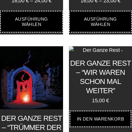
16,00
€
–
24,00
€
16,00
€
–
23,00
€
AUSFÜHRUNG
AUSFÜHRUNG
WÄHLEN
WÄHLEN
DER GANZE REST
– “WIR WAREN
SCHON MAL
WEITER”
15,00
€
DER GANZE REST
IN DEN WARENKORB
– “TRÜMMER DER