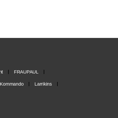
nt
FRAUPAUL
n-Kommando
Larrikins