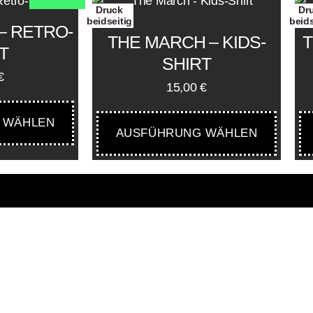
Druck
Dr
beidseitig
beids
– RETRO-
THE MARCH – KIDS-
T
T
SHIRT
€
15,00
€
 WÄHLEN
AUSFÜHRUNG WÄHLEN