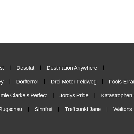
st
Desolat
Destination Anywhere
ey
Dorfterror
Drei Meter Feldweg
Fools Erra
mie Clarke’s Perfect
Jordys Pride
Katastrophe
Flugschau
Sinnfrei
Treffpunkt Jane
Waltons