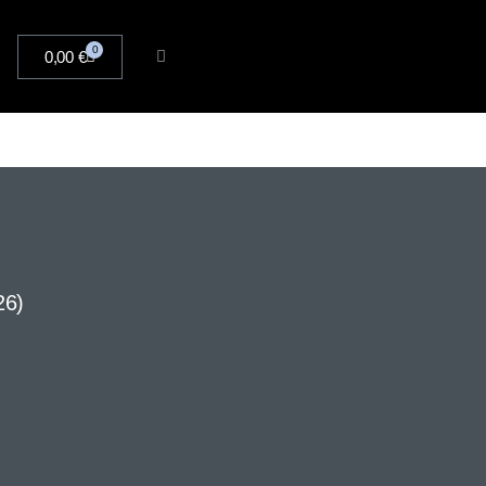
0
0,00
€
26)