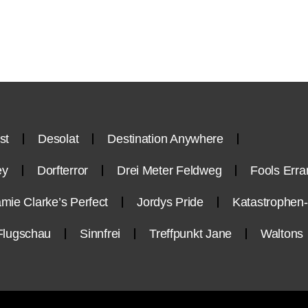
st
Desolat
Destination Anywhere
ey
Dorfterror
Drei Meter Feldweg
Fools Erra
mie Clarke’s Perfect
Jordys Pride
Katastrophe
Flugschau
Sinnfrei
Treffpunkt Jane
Waltons