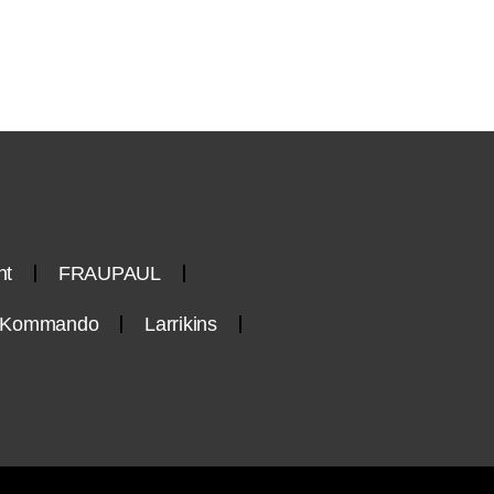
nt
FRAUPAUL
n-Kommando
Larrikins