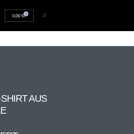
0
0,00
€
SHIRT AUS
LE