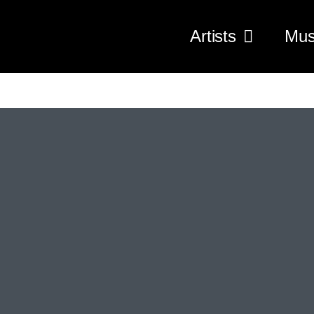
Artists
Mus
Druck
beidseitig