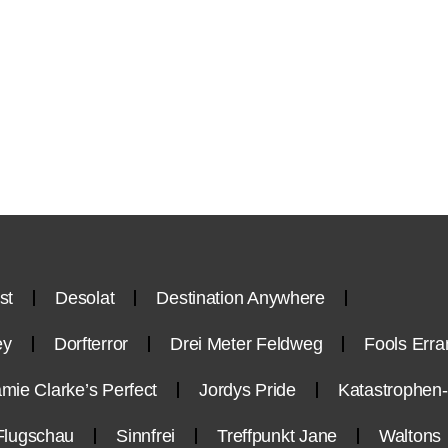
st
Desolat
Destination Anywhere
ey
Dorfterror
Drei Meter Feldweg
Fools Erra
mie Clarke’s Perfect
Jordys Pride
Katastrophe
Flugschau
Sinnfrei
Treffpunkt Jane
Waltons