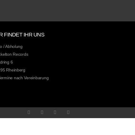
R FINDET IHR UNS
o / Abholung
kelton Records
dring 6
95 Rheinberg
ermine nach Vereinbarung