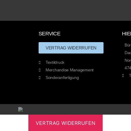
SERVICE
HIE
Bür
VERTRAG WIDERRUFEN
Dac
Nor
Textildruck
474
Merchandise Management
T
Sonderanfertigung
VERTRAG WIDERRUFEN