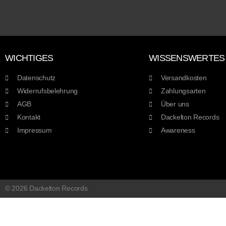
WICHTIGES
WISSENSWERTES
Datenschutz
Versandkosten
Widerrufsbelehrung
Zahlungsarten
AGB
Über uns
Kontakt
Dackelton Records
Impressum
Awareness
© 2026 Dackelton Records