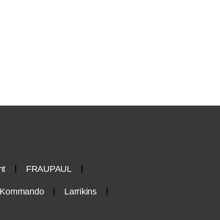
nt
FRAUPAUL
n-Kommando
Larrikins