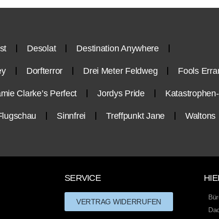
st
Desolat
Destination Anywhere
ey
Dorfterror
Drei Meter Feldweg
Fools Erra
mie Clarke’s Perfect
Jordys Pride
Katastrophe
Flugschau
Sinnfrei
Treffpunkt Jane
Waltons
SERVICE
HIE
Bür
VERTRAG WIDERRUFEN
Dac