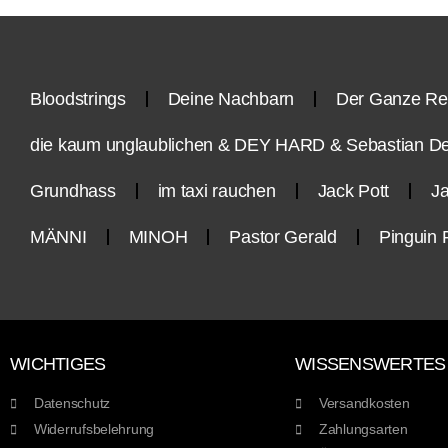
Bloodstrings
Deine Nachbarn
Der Ganze Re
die kaum unglaublichen & DEY HARD & Sebastian D
Grundhass
im taxi rauchen
Jack Pott
Ja
MÄNNI
MINOH
Pastor Gerald
Pinguin 
WICHTIGES
WISSENSWERTES
Datenschutz
Versandkosten
Widerrufsbelehrung
Zahlungsarten