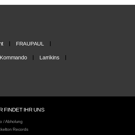
nt
FRAUPAUL
n-Kommando
Larrikins
R FINDET IHR UNS
o / Abholung
kelton Records