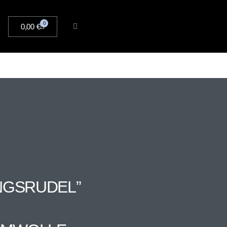
0
0,00
€
INGSRUDEL”