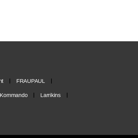
nt
FRAUPAUL
n-Kommando
Larrikins