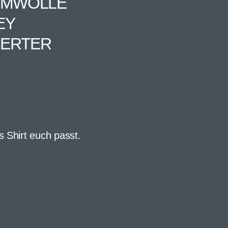
AUMWOLLE
EY
IERTER
s Shirt euch passt.