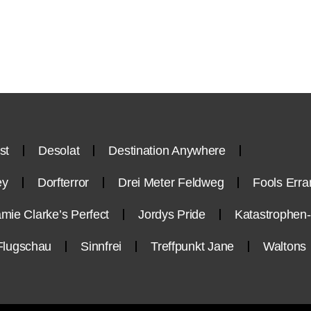
st
Desolat
Destination Anywhere
ey
Dorfterror
Drei Meter Feldweg
Fools Erra
mie Clarke’s Perfect
Jordys Pride
Katastrophe
Flugschau
Sinnfrei
Treffpunkt Jane
Waltons