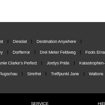
st
Desolat
Destination Anywhere
ey
Dorfterror
Drei Meter Feldweg
Fools Erra
mie Clarke’s Perfect
Jordys Pride
Katastrophe
Flugschau
Sinnfrei
Treffpunkt Jane
Waltons
SERVICE
HIE