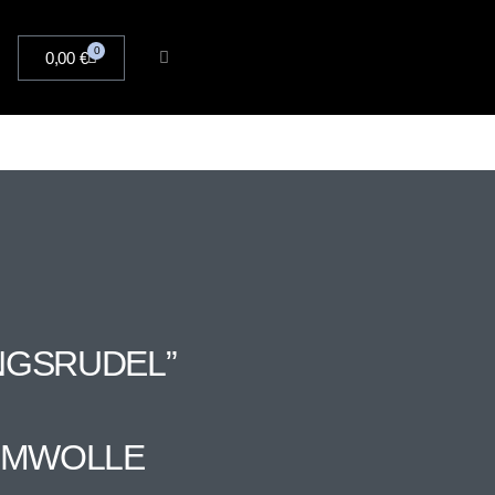
0
0,00
€
INGSRUDEL”
AUMWOLLE