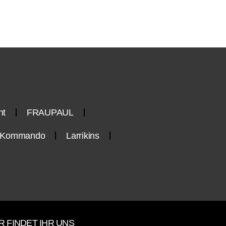
nt
FRAUPAUL
n-Kommando
Larrikins
R FINDET IHR UNS