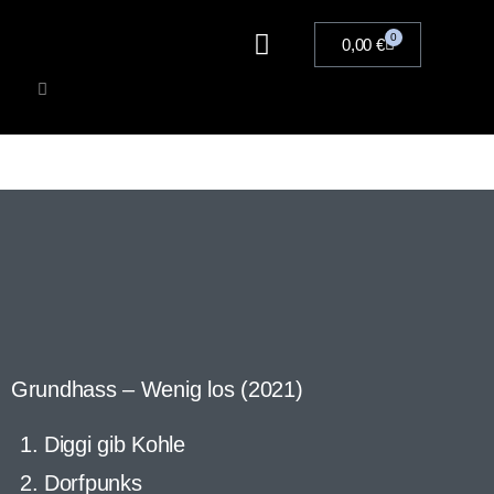
0
0,00
€
Artists
Musik
Merchandise
Tickets
Grundhass – Wenig los (2021)
Diggi gib Kohle
Dorfpunks