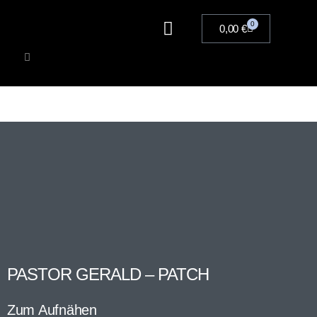
0
0,00
€
Artists
Musik
Merchandise
Tickets
PASTOR GERALD – PATCH
Zum Aufnähen