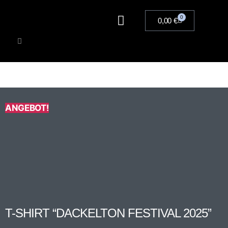
0
0,00
€
Artists
Musik
Merchandise
Tickets
ANGEBOT!
Druck
beidseitig
T-SHIRT “DACKELTON FESTIVAL 2025”