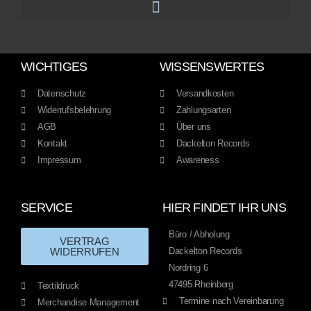
WICHTIGES
WISSENSWERTES
Datenschutz
Versandkosten
Widerrufsbelehrung
Zahlungsarten
AGB
Über uns
Kontakt
Dackelton Records
Impressum
Awareness
SERVICE
HIER FINDET IHR UNS
Büro / Abholung
VERTRAG
WIDERRUFEN
Dackelton Records
Nordring 6
47495 Rheinberg
Textildruck
Termine nach Vereinbarung
Merchandise Management