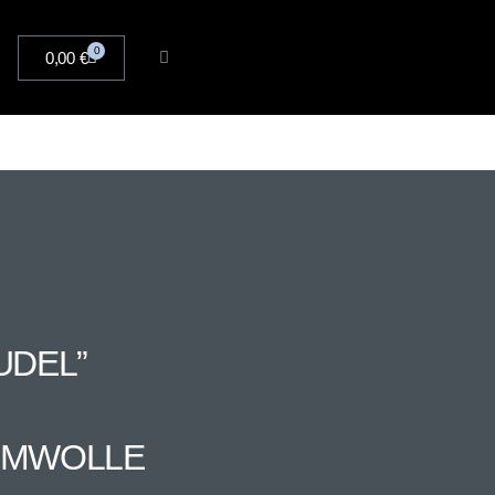
0
0,00
€
UDEL”
AUMWOLLE