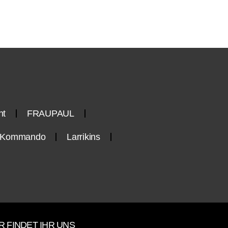
nt
FRAUPAUL
n-Kommando
Larrikins
R FINDET IHR UNS