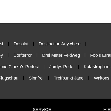
st
Desolat
Destination Anywhere
ey
Dorfterror
Drei Meter Feldweg
Fools Erra
mie Clarke’s Perfect
Jordys Pride
Katastrophe
Flugschau
Sinnfrei
Treffpunkt Jane
Waltons
SERVICE
HIE