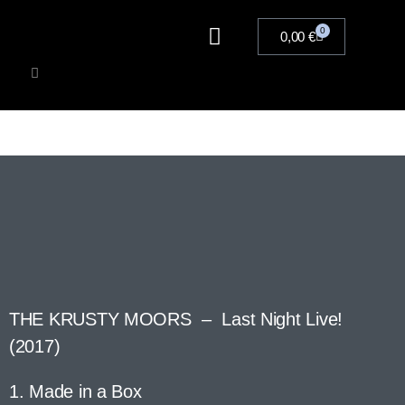
0
0,00
€
Artists
Musik
Merchandise
Tickets
THE KRUSTY MOORS – Last Night Live!
(2017)
1. Made in a Box