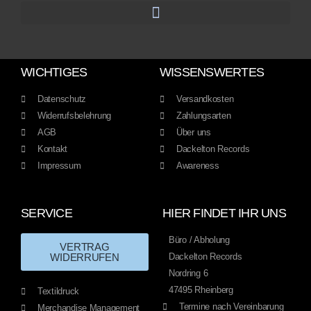
WICHTIGES
WISSENSWERTES
Datenschutz
Versandkosten
Widerrufsbelehrung
Zahlungsarten
AGB
Über uns
Kontakt
Dackelton Records
Impressum
Awareness
SERVICE
HIER FINDET IHR UNS
Büro / Abholung
VERTRAG
WIDERRUFEN
Dackelton Records
Nordring 6
47495 Rheinberg
Textildruck
Termine nach Vereinbarung
Merchandise Management