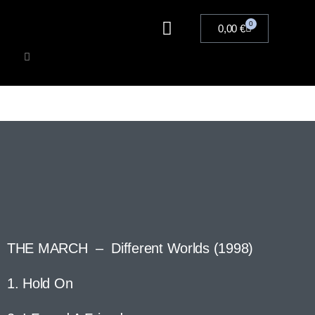
0
0,00
€
Artists
Musik
Merchandise
Tickets
THE MARCH – Different Worlds (1998)
1. Hold On