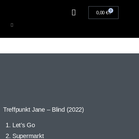
0
0,00
€
Artists
Musik
Merchandise
Tickets
Treffpunkt Jane – Blind (2022)
Let’s Go
Supermarkt