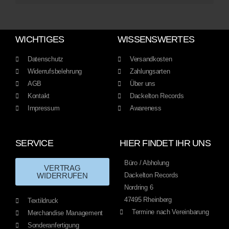
WICHTIGES
WISSENSWERTES
Datenschutz
Versandkosten
Widerrufsbelehrung
Zahlungsarten
AGB
Über uns
Kontakt
Dackelton Records
Impressum
Awareness
SERVICE
HIER FINDET IHR UNS
Büro / Abholung
VERTRAG
WIDERRUFEN
Dackelton Records
Nordring 6
47495 Rheinberg
Textildruck
Termine nach Vereinbarung
Merchandise Management
Sonderanfertigung