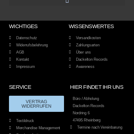
WICHTIGES
WISSENSWERTES
Datenschutz
Versandkosten
Widerrufsbelehrung
Zahlungsarten
AGB
Über uns
Kontakt
Dackelton Records
Impressum
Awareness
SERVICE
HIER FINDET IHR UNS
Büro / Abholung
VERTRAG
WIDERRUFEN
Dackelton Records
Nordring 6
47495 Rheinberg
Textildruck
Termine nach Vereinbarung
Merchandise Management