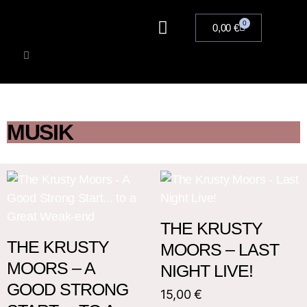
0
0,00
€
Artists
Musik
Merchandise
Tickets
MUSIK
THE KRUSTY
THE KRUSTY
MOORS – LAST
MOORS – A
NIGHT LIVE!
GOOD STRONG
15,00
€