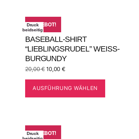
ANGEBOT!
Druck
beidseitig
BASEBALL-SHIRT
“LIEBLINGSRUDEL” WEISS-B
URGUNDY
20,00
€
10,00
€
AUSFÜHRUNG WÄHLEN
ANGEBOT!
Druck
beidseitig