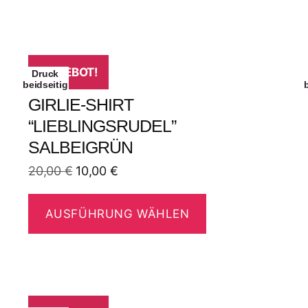
ANGEBOT!
Druck
beidseitig
GIRLIE-SHIRT
“LIEBLINGSRUDEL”
SALBEIGRÜN
20,00
€
10,00
€
AUSFÜHRUNG WÄHLEN