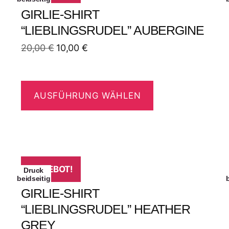
GIRLIE-SHIRT
“LIEBLINGSRUDEL” AUBERGINE
20,00
€
10,00
€
AUSFÜHRUNG WÄHLEN
ANGEBOT!
Druck
beidseitig
GIRLIE-SHIRT
“LIEBLINGSRUDEL” HEATHER
GREY