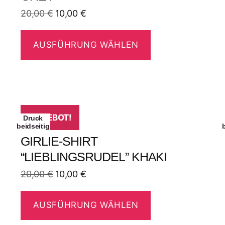
20,00
€
10,00
€
AUSFÜHRUNG WÄHLEN
ANGEBOT!
Druck
beidseitig
GIRLIE-SHIRT
“LIEBLINGSRUDEL” KHAKI
20,00
€
10,00
€
AUSFÜHRUNG WÄHLEN