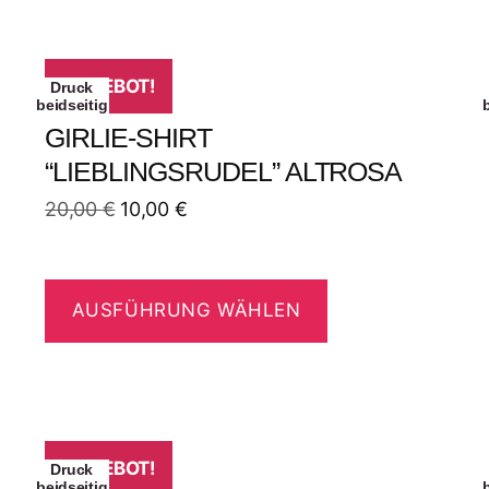
ANGEBOT!
Druck
beidseitig
GIRLIE-SHIRT
“LIEBLINGSRUDEL” ALTROSA
20,00
€
10,00
€
AUSFÜHRUNG WÄHLEN
ANGEBOT!
Druck
beidseitig