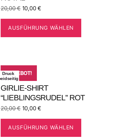
20,00
€
10,00
€
AUSFÜHRUNG WÄHLEN
ANGEBOT!
Druck
beidseitig
GIRLIE-SHIRT
“LIEBLINGSRUDEL” ROT
20,00
€
10,00
€
AUSFÜHRUNG WÄHLEN