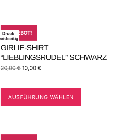
ANGEBOT!
Druck
beidseitig
GIRLIE-SHIRT
“LIEBLINGSRUDEL” SCHWARZ
20,00
€
10,00
€
AUSFÜHRUNG WÄHLEN