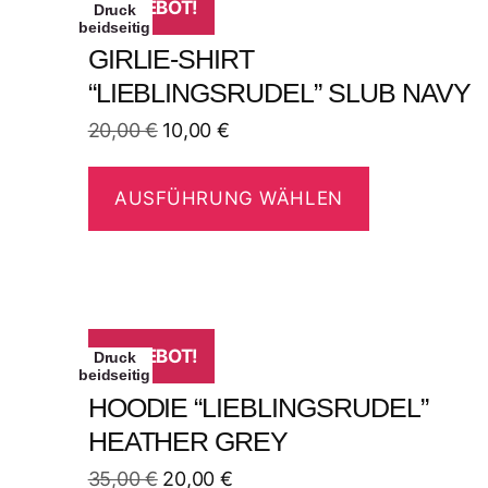
ANGEBOT!
Druck
beidseitig
GIRLIE-SHIRT
“LIEBLINGSRUDEL” SLUB NAVY
20,00
€
10,00
€
AUSFÜHRUNG WÄHLEN
ANGEBOT!
Druck
beidseitig
HOODIE “LIEBLINGSRUDEL”
HEATHER GREY
35,00
€
20,00
€