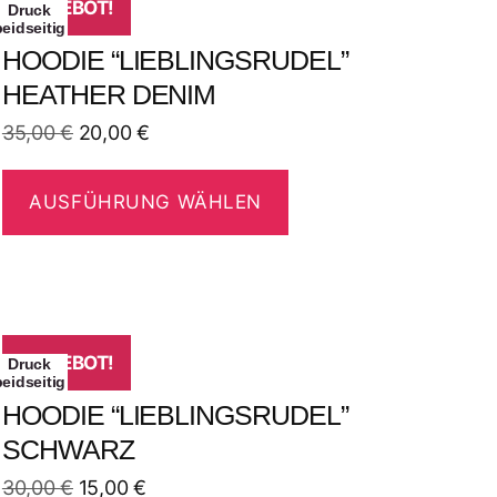
ANGEBOT!
Druck
beidseitig
HOODIE “LIEBLINGSRUDEL”
HEATHER DENIM
35,00
€
20,00
€
AUSFÜHRUNG WÄHLEN
ANGEBOT!
Druck
beidseitig
HOODIE “LIEBLINGSRUDEL”
SCHWARZ
30,00
€
15,00
€