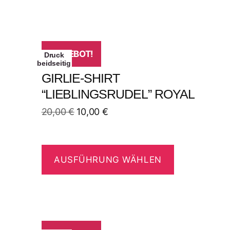
ANGEBOT!
Druck
beidseitig
GIRLIE-SHIRT
“LIEBLINGSRUDEL” ROYAL
20,00
€
10,00
€
AUSFÜHRUNG WÄHLEN