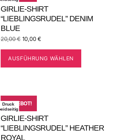
GIRLIE-SHIRT
“LIEBLINGSRUDEL” DENIM
BLUE
20,00
€
10,00
€
AUSFÜHRUNG WÄHLEN
ANGEBOT!
Druck
beidseitig
GIRLIE-SHIRT
“LIEBLINGSRUDEL” HEATHER
ROYAL