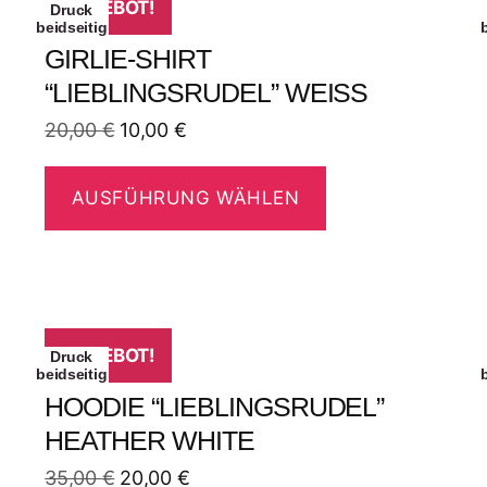
ANGEBOT!
Druck
beidseitig
GIRLIE-SHIRT
“LIEBLINGSRUDEL” WEISS
20,00
€
10,00
€
AUSFÜHRUNG WÄHLEN
ANGEBOT!
Druck
beidseitig
HOODIE “LIEBLINGSRUDEL”
HEATHER WHITE
35,00
€
20,00
€