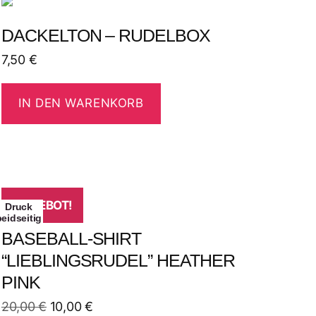
DACKELTON – RUDELBOX
7,50
€
IN DEN WARENKORB
ANGEBOT!
Druck
beidseitig
BASEBALL-SHIRT
“LIEBLINGSRUDEL” HEATHER
PINK
20,00
€
10,00
€