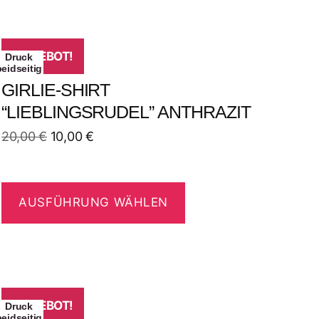
ANGEBOT!
Druck
beidseitig
GIRLIE-SHIRT
“LIEBLINGSRUDEL” ANTHRAZIT
20,00
€
10,00
€
AUSFÜHRUNG WÄHLEN
ANGEBOT!
Druck
beidseitig